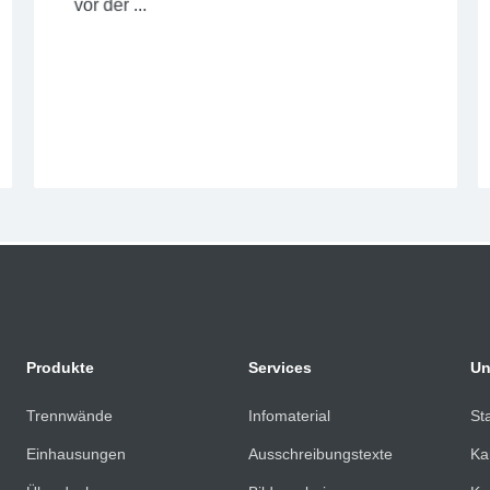
vor der ...
Jetzt lesen
Produkte
Services
Un
Trennwände
Infomaterial
St
Einhausungen
Ausschreibungstexte
Ka