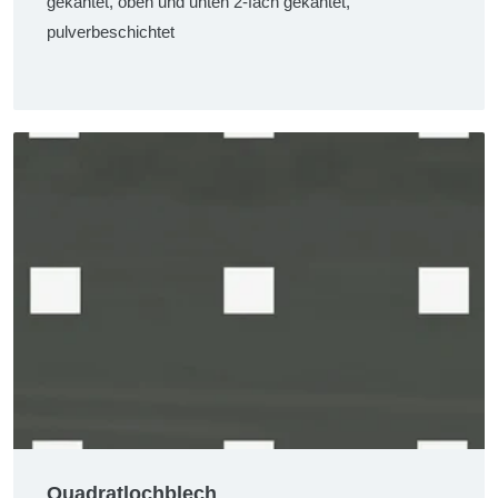
gekantet, oben und unten 2-fach gekantet,
pulverbeschichtet
Quadratlochblech